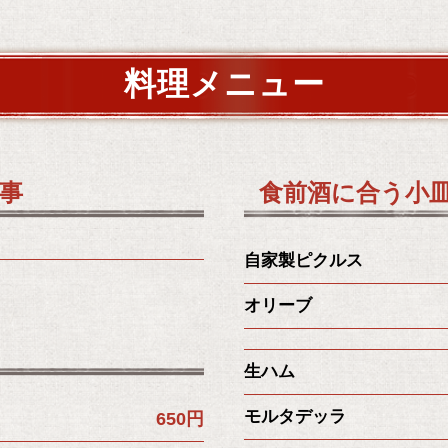
料理メニュー
記事
食前酒に合う小
自家製ピクルス
オリーブ
生ハム
モルタデッラ
650円