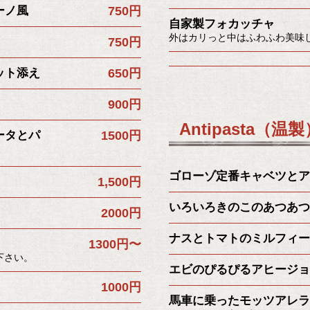
ーノ風
750円
自家製フォカッチャ
外はカリっと中はふわふわ美味
750円
ット添え
650円
900円
Antipasta（温
ータとパ
1500円
ゴローゾ定番キャベツとア
1,500円
いろいろきのこのあつあつ
2000円
ナスとトマトのミルフィー
1300円〜
下さい。
エビのぴるぴるアヒージョ
1000円
馬車に乗ったモッツアレラ