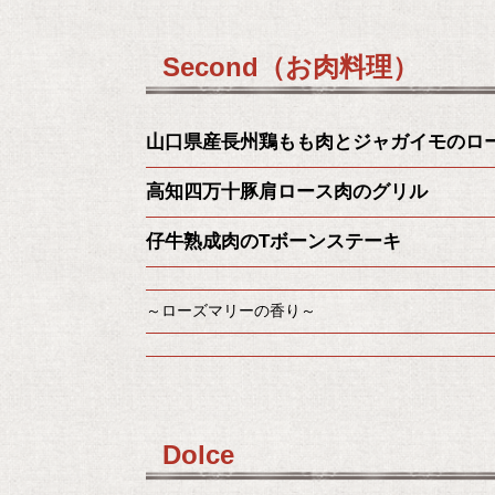
Second（お肉料理）
山口県産長州鶏もも肉とジャガイモのロ
高知四万十豚肩ロース肉のグリル
仔牛熟成肉のTボーンステーキ
～ローズマリーの香り～
Dolce